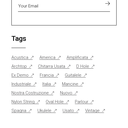
Tags
Acustica
America
Amplificata
Archtop
Chitarra Usata
D Hole
Ex Demo
Francia
Guitalele
Industriale
Italia
Mancine
Nostra Costruzione
Nuovo
Nylon String
Oval Hole
Parlour
Spagna
Ukulele
Usato
Vintage